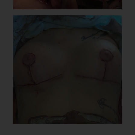
Эксклюзивный дистрибьютор Motiva®
8 (800) 10-10-370
info@renaest.ru
Оформление заказа
*Meta запрещена на территории РФ
Главная
Мастер-классы
Эксперты
Motiva®
Контакты