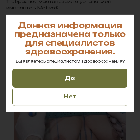
Т-образная мастопексия с установкой
имплантов Motiva®
Данная информация
предназначена только
для специалистов
Оформить
здравоохранения.
заказ
Вы являетесь специалистом здравоохранения?
Да
Подберите имплантаты, уточните их
наличие и оформите заказ.
Свяжитесь с нами любым удобным
Нет
способом для индивидуальной
консультации.
Получить
Проверить наличие
консультацию