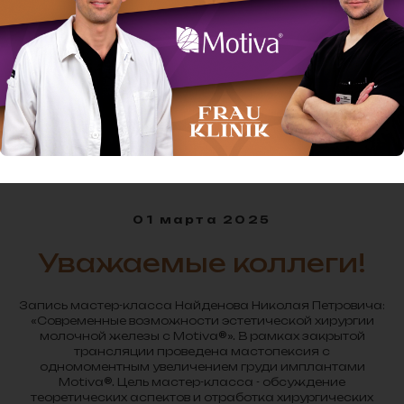
01 марта 2025
Уважаемые коллеги!
Запись мастер-класса Найденова Николая Петровича:
«Современные возможности эстетической хирургии
молочной железы с Motiva®». В рамках закрытой
трансляции проведена мастопексия с
одномоментным увеличением груди имплантами
Motiva®. Цель мастер-класса - обсуждение
теоретических аспектов и отработка хирургических