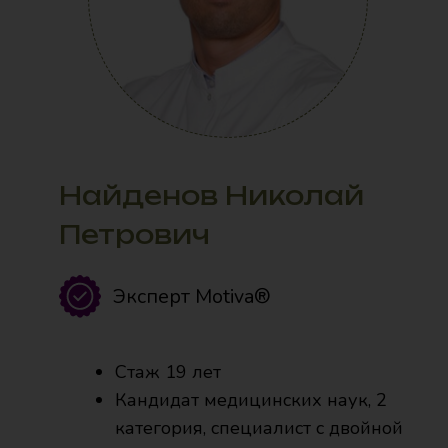
Бадак Олег
Евгеньевич
Эксперт Motiva®