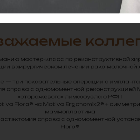
важаемые коллег
анию мастер-класс по реконструктивной хир
ции в хирургическом лечении рака молочной 
е — три показательные операции с импланта
я справа с одномоментной реконструкцией M
«сторожевого» лимфоузла с РФП
tiva Flora® на Motiva Ergonomix2® + симме
маммопластика
астэктомия справа с одномоментной установ
Flora®