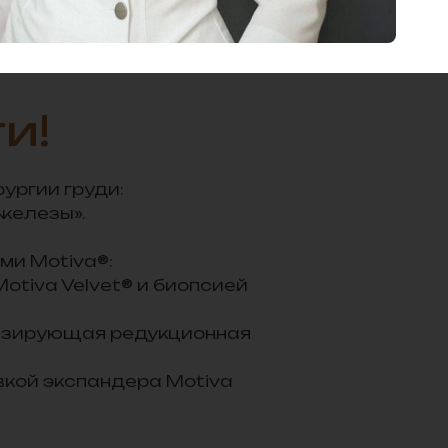
и!
ургии груди:
железы».
ми Motiva®:
otiva Velvet® и биопсией
тризирующая редукционная
кой экспандера Motiva