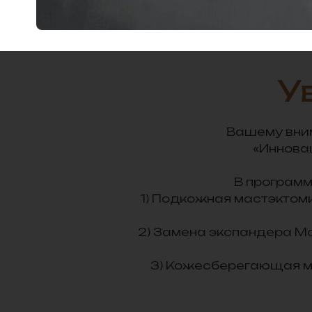
У
Вашему вним
«Иннова
В программ
1) Подкожная мастэктоми
2) Замена экспандера Mo
3) Кожесберегающая м