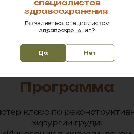
специалистов
здравоохранения.
Вы являетесь специалистом
здравоохранения?
Да
Нет
Программа
стер-класс по реконструктив
хирургии груди:
«Инновации в хирургическом