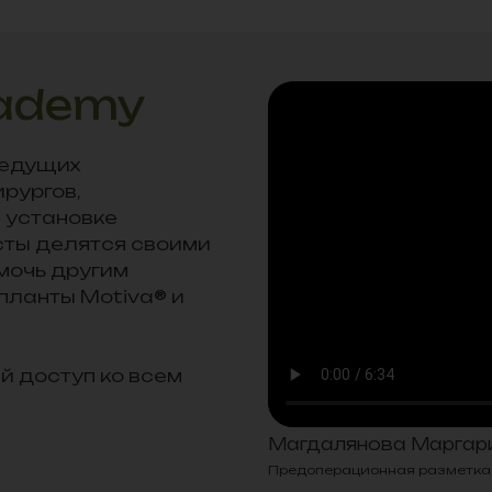
cademy
ведущих
рургов,
 установке
сты делятся своими
мочь другим
планты Motiva® и
й доступ ко всем
Магдалянова Маргар
Предоперационная разметка