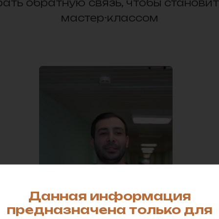
ать обратную связь, чтобы станови
мастер-классом
Данная информация
предназначена только для