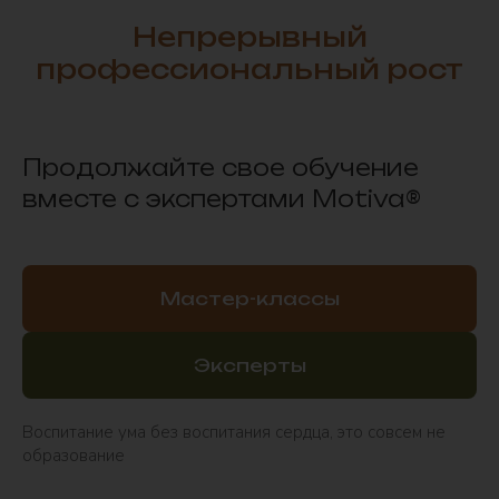
Непрерывный
*Meta запрещена на территории РФ
профессиональный рост
Главная
Мастер-классы
Продолжайте свое обучение
Эксперты
вместе с экспертами Motiva®
Motiva®
Контакты
Мастер-классы
121096 г. Москва, ул. Василисы Кожиной, 1 к.1 —
БЦ «Парк Победы», 5 секция, 20 этаж
Эксперты
8 (495) 101-03-70
Воспитание ума без воспитания сердца, это совсем не
Реквизиты:
образование
ООО РЕНЕССАНС ЭСТЕТИКА
ОГРН: 1237700129391