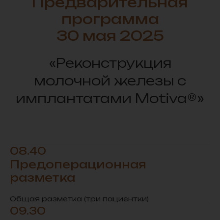
Предварительная
программа
30 мая 2025
«Реконструкция
молочной железы с
имплантатами Motiva®»
Оформить
08.40
заказ
Предоперационная
разметка
Подберите имплантаты, уточните их
наличие и оформите заказ.
Общая разметка (три пациентки)
Свяжитесь с нами любым удобным
09.30
способом для индивидуальной