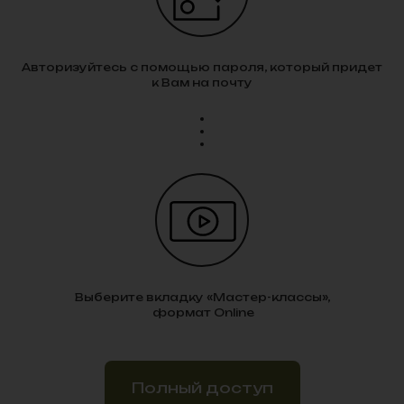
Евгений Алексеевич
Эксперт Motiva®
Авторизуйтесь с помощью пароля, который придет
к Вам на почту
Стаж 19 лет
Онколог, Пластический хирург
Кандидат медицинских наук
Заведующий отделением
онкопластической хирургии с
химиотерапией МНИОИ им. П.А.
Герцена — филиала ФГБУ «НМИЦ
радиологии» Минздрава России
Специализация:
Реконструктивная и
эстетическая хирургия
Адрес:
Москва, 2-й Боткинский проезд, д.
3
Выберите вкладку «Мастер-классы»,
формат Online
Мастер-классы
Полный доступ