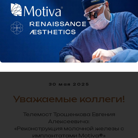
30 мая 2025
Уважаемые коллеги!
Телемост Трошенкова Евгения
Алексеевича:
«Реконструкция молочной железы с
имплантатами Motiva®»